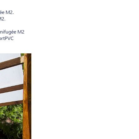
gée M2.
M2.
gnifugée M2
ortPVC