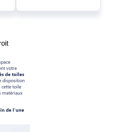
oit
space
ent votre
s de toiles
e disposition
cette toile
os matériaux
in de l’une