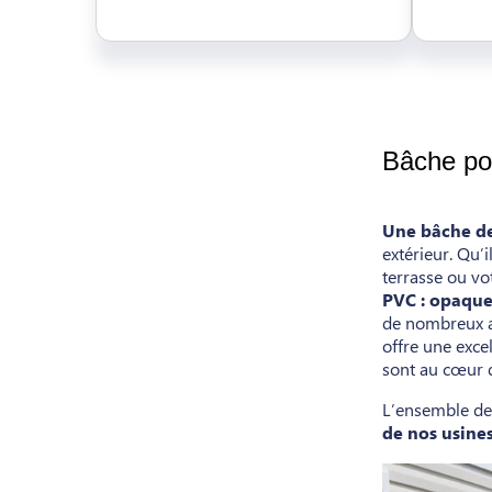
Bâche pou
Une bâche de
extérieur. Qu’i
terrasse ou v
PVC : opaque,
de nombreux ac
offre une excel
sont au cœur 
L’ensemble d
de nos usines