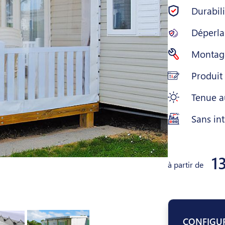
Durabil
Déperla
Montage
Produit
Tenue a
Sans int
1
à partir de
CONFIGU