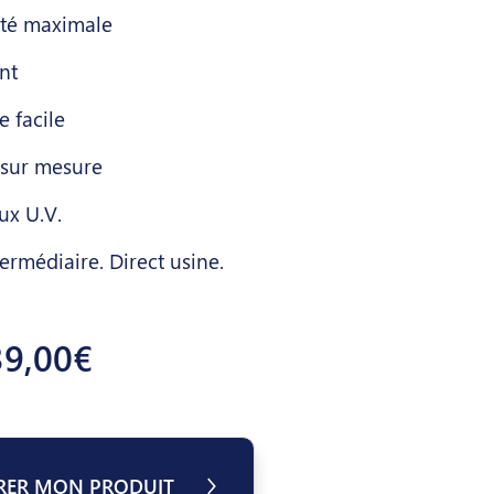
ité maximale
nt
 facile
 sur mesure
ux U.V.
ermédiaire. Direct usine.
39,00€
RER MON PRODUIT