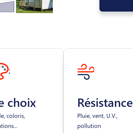
e choix
Résistance
le, coloris,
Pluie, vent, U.V.,
ations...
pollution