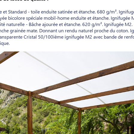
e et Standard - toile enduite satinée et étanche. 680 g/m². Ignifu
yée bicolore spéciale mobil-home enduite et étanche. Ignifugée 
té naturelle - Bâche ajourée et étanche. 620 g/m². Ignifugée M2.
anche grainée mate. Donnant un rendu naturel proche du coton. I
ansparente Cristal 50/100ième ignifugée M2 avec bande de renf
ique.