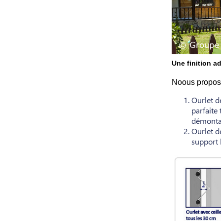
Une finition a
Noous proposon
Ourlet d
parfaite 
démontab
Ourlet de
support b