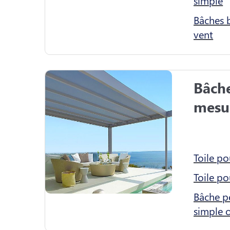
simple
Bâches b
vent
Bâche
mesur
Toile p
Toile po
Bâche pe
simple œ