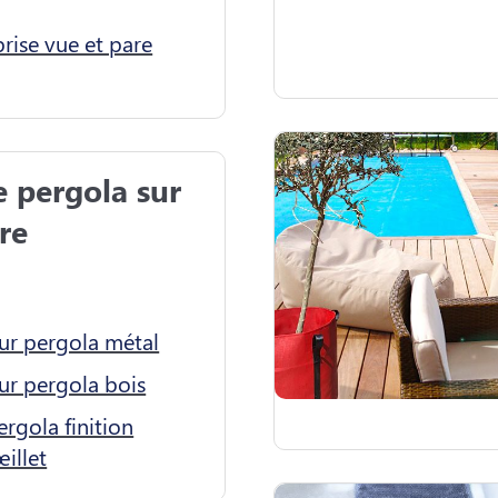
rise vue et pare
 pergola sur 
e

our pergola métal
ur pergola bois
rgola finition
illet