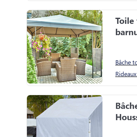
Toile
barn
Bâche t
Rideaux
Bâche
Houss