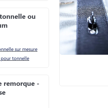
 tonnelle ou 
um

onnelle sur mesure
 pour tonnelle
 remorque - 
e
