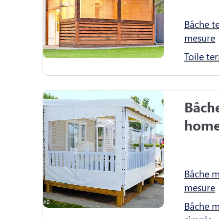
Bâche te
mesure
Toile te
Bâch
home
Bâche m
mesure
Bâche m