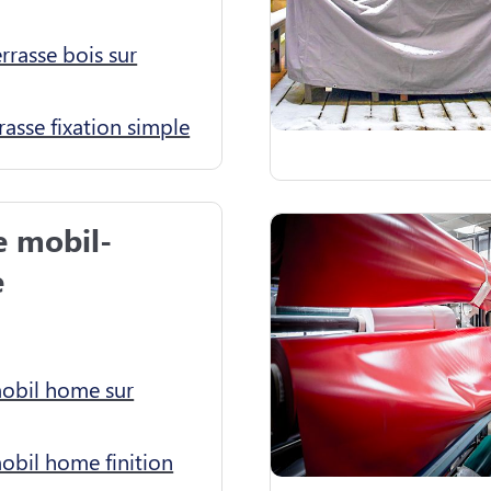
rrasse bois sur
rrasse fixation simple
e mobil-


obil home sur
obil home finition