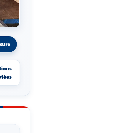
sure
tions
ptées