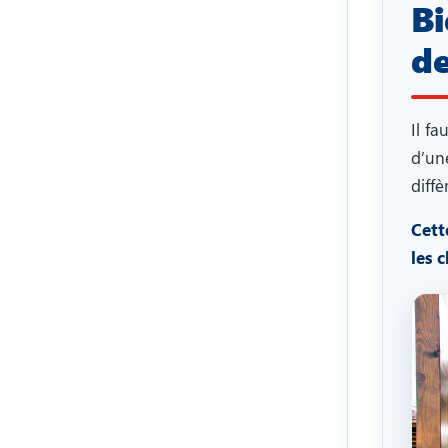
Bi
de
Il f
d’un
diff
Cett
les 