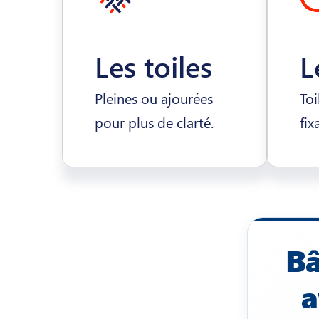
Les toiles
L
Pleines ou ajourées
Toi
pour plus de clarté.
fix
Bâ
a