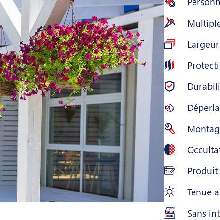
Personna
Multiple
Largeu
Protecti
Durabil
Déperla
Montage
Occulta
Produit
Tenue a
Sans int