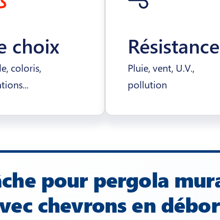
e choix
Résistance
le, coloris,
Pluie, vent, U.V.,
ations...
pollution
che pour pergola mur
vec chevrons en débo