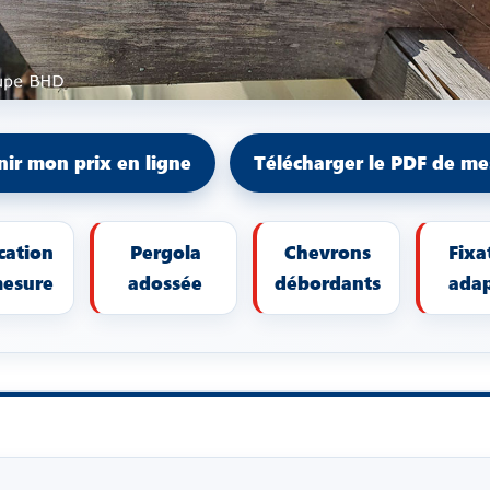
ir mon prix en ligne
Télécharger le PDF de me
cation
Pergola
Chevrons
Fixa
mesure
adossée
débordants
ada