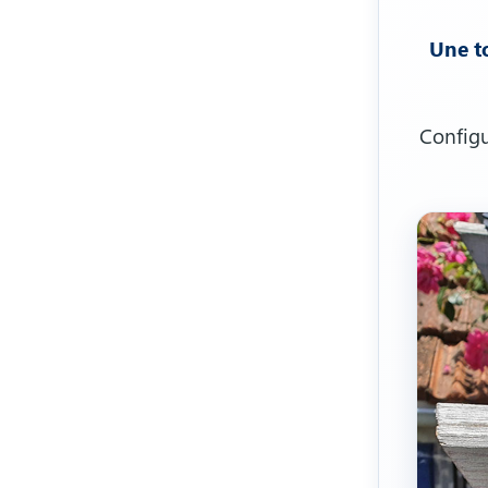
Une t
Configu