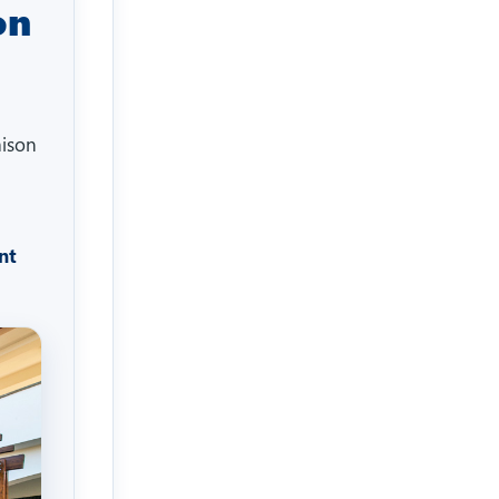
on
aison
nt