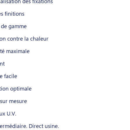
lisation des fixations
s finitions
r de gamme
on contre la chaleur
ité maximale
nt
 facile
tion optimale
 sur mesure
ux U.V.
ermédiaire. Direct usine.