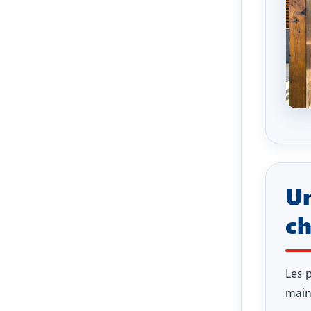
Un
ch
Les 
maint