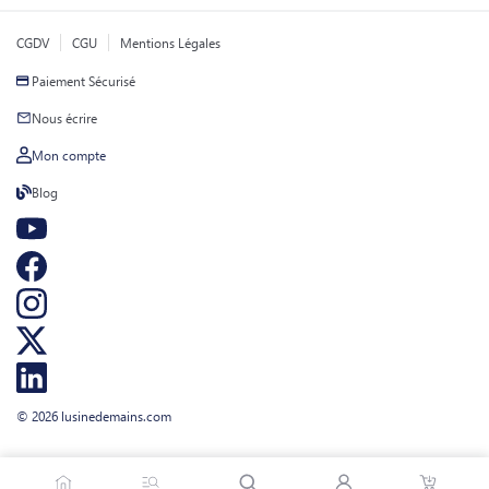
CGDV
CGU
Mentions Légales
Paiement Sécurisé
Nous écrire
Mon compte
Blog
© 2026 lusinedemains.com