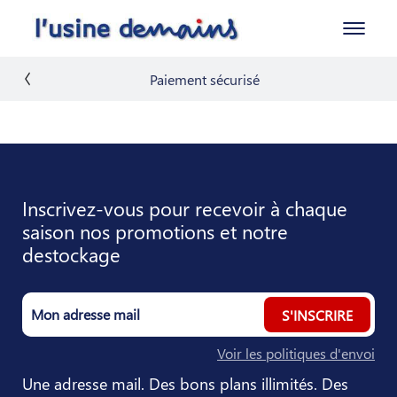
Paiement sécurisé
Inscrivez-vous pour recevoir à chaque
saison nos promotions et notre
destockage
S'INSCRIRE
Voir les politiques d'envoi
Une adresse mail. Des bons plans illimités. Des