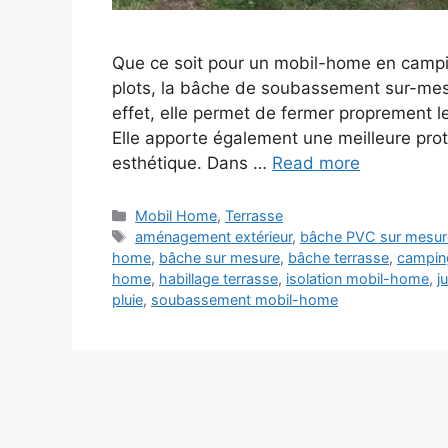
Que ce soit pour un mobil-home en campin
plots, la bâche de soubassement sur-mes
effet, elle permet de fermer proprement 
Elle apporte également une meilleure prote
esthétique. Dans …
Read more
Categories
Mobil Home
,
Terrasse
Tags
aménagement extérieur
,
bâche PVC sur mesur
home
,
bâche sur mesure
,
bâche terrasse
,
campin
home
,
habillage terrasse
,
isolation mobil-home
,
j
pluie
,
soubassement mobil-home