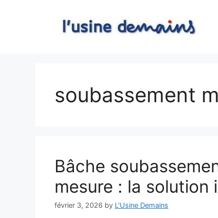
Skip
to
content
soubassement m
Bâche soubassemen
mesure : la solution 
février 3, 2026
by
L'Usine Demains