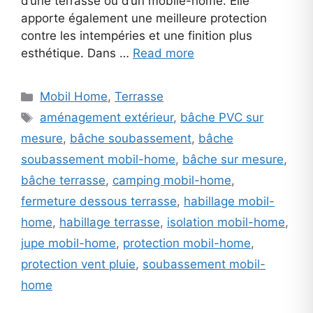
d’une terrasse ou d’un mobile-home. Elle
apporte également une meilleure protection
contre les intempéries et une finition plus
esthétique. Dans …
Read more
Categories
Mobil Home
,
Terrasse
Tags
aménagement extérieur
,
bâche PVC sur
mesure
,
bâche soubassement
,
bâche
soubassement mobil-home
,
bâche sur mesure
,
bâche terrasse
,
camping mobil-home
,
fermeture dessous terrasse
,
habillage mobil-
home
,
habillage terrasse
,
isolation mobil-home
,
jupe mobil-home
,
protection mobil-home
,
protection vent pluie
,
soubassement mobil-
home