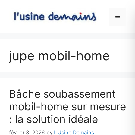
Skip
to
Menu
content
jupe mobil-home
Bâche soubassement
mobil-home sur mesure
: la solution idéale
février 3, 2026
by
L'Usine Demains