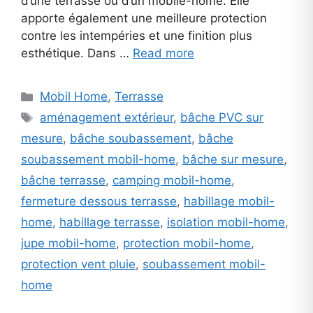
d’une terrasse ou d’un mobile-home. Elle
apporte également une meilleure protection
contre les intempéries et une finition plus
esthétique. Dans …
Read more
Categories
Mobil Home
,
Terrasse
Tags
aménagement extérieur
,
bâche PVC sur
mesure
,
bâche soubassement
,
bâche
soubassement mobil-home
,
bâche sur mesure
,
bâche terrasse
,
camping mobil-home
,
fermeture dessous terrasse
,
habillage mobil-
home
,
habillage terrasse
,
isolation mobil-home
,
jupe mobil-home
,
protection mobil-home
,
protection vent pluie
,
soubassement mobil-
home