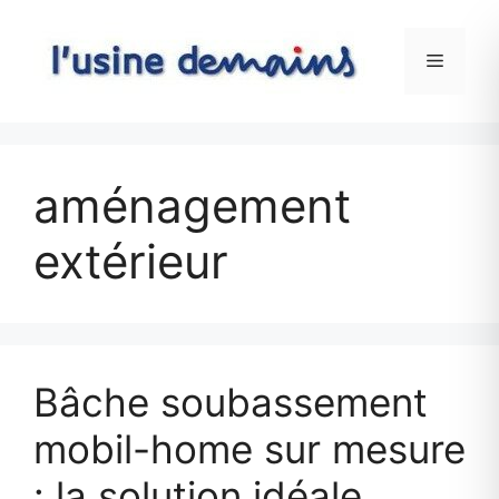
Skip
to
Menu
content
aménagement
extérieur
Bâche soubassement
mobil-home sur mesure
: la solution idéale