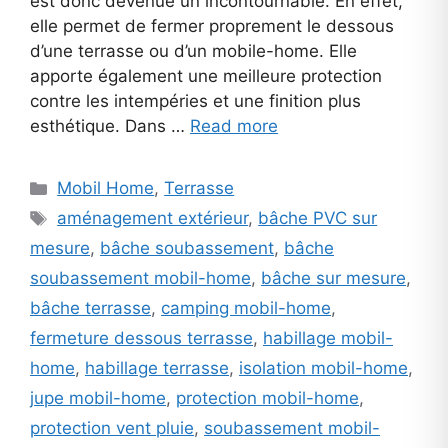
est donc devenue un incontournable. En effet,
elle permet de fermer proprement le dessous
d’une terrasse ou d’un mobile-home. Elle
apporte également une meilleure protection
contre les intempéries et une finition plus
esthétique. Dans …
Read more
Categories
Mobil Home
,
Terrasse
Tags
aménagement extérieur
,
bâche PVC sur
mesure
,
bâche soubassement
,
bâche
soubassement mobil-home
,
bâche sur mesure
,
bâche terrasse
,
camping mobil-home
,
fermeture dessous terrasse
,
habillage mobil-
home
,
habillage terrasse
,
isolation mobil-home
,
jupe mobil-home
,
protection mobil-home
,
protection vent pluie
,
soubassement mobil-