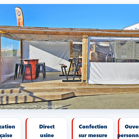
cation
Direct
Confection
Ouve
çaise
usine
sur mesure
personn