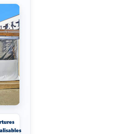
rtures
alisables