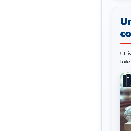
Un
co
Util
toile