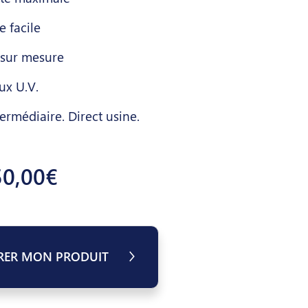
 facile
 sur mesure
ux U.V.
ermédiaire. Direct usine.
50,00€
RER MON PRODUIT