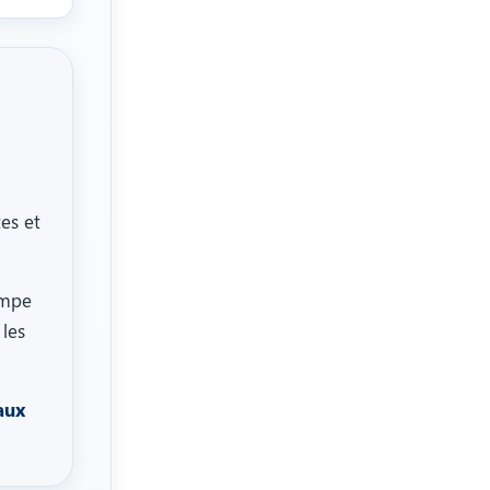
es et
ampe
les
aux