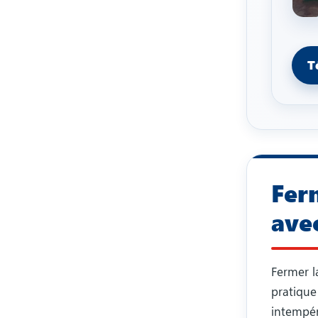
T
Fer
ave
Fermer l
pratique
intempéri