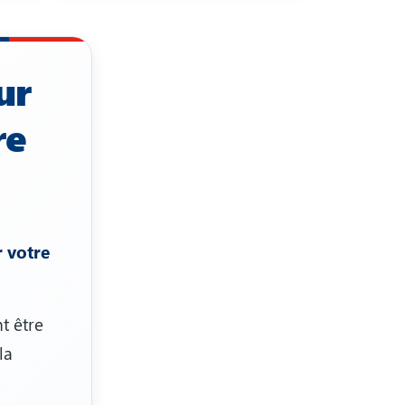
ur
re
r votre
t être
la