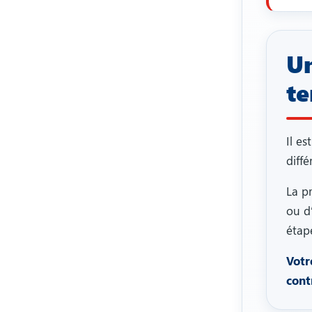
Un
te
Il es
diffé
La p
ou d
étap
Votr
cont