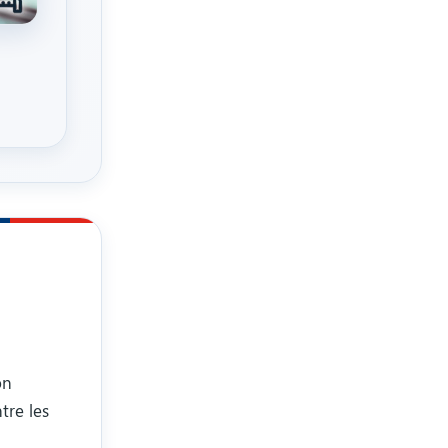
on
tre les