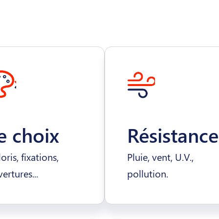
e choix
Résistance
oris, fixations,
Pluie, vent, U.V.,
ertures...
pollution.