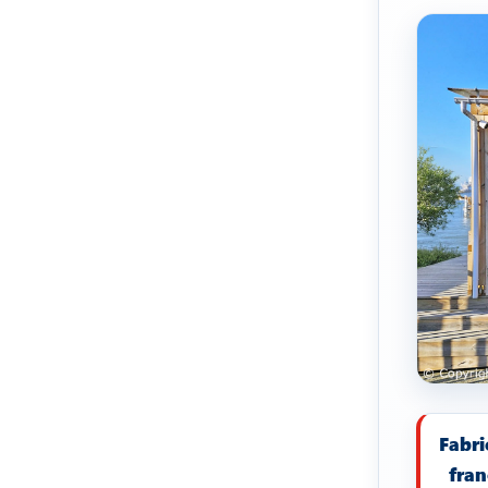
Fabri
fran