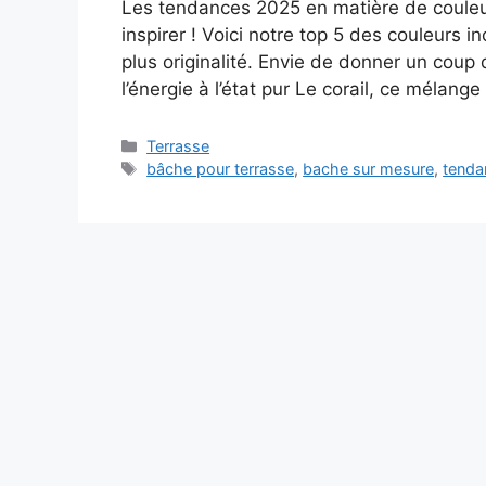
Les tendances 2025 en matière de couleur
inspirer ! Voici notre top 5 des couleurs i
plus originalité. Envie de donner un coup de
l’énergie à l’état pur Le corail, ce mélang
Categories
Terrasse
Tags
bâche pour terrasse
,
bache sur mesure
,
tenda