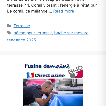
terrasse ? 1. Corail vibrant : l’énergie à l’état pur
Le corail, ce mélange …
Read more
Categories
Terrasse
Tags
bâche pour terrasse
,
bache sur mesure
,
tendance 2025