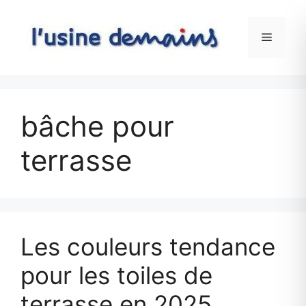
Skip
to
Menu
content
bâche pour
terrasse
Les couleurs tendance
pour les toiles de
terrasse en 2025