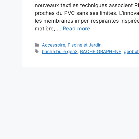
nouveaux textiles techniques associent P
proches du PVC sans ses limites. L’innovati
les membranes imper-respirantes inspirées
matière, …
Read more
Categories
Accessoire
,
Piscine et Jardin
Tags
bache bulle gen2
,
BACHE GRAPHENE
,
geobu