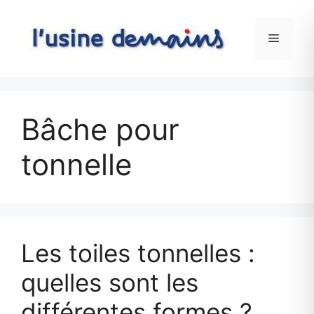
Skip
to
Menu
content
Bâche pour
tonnelle
Les toiles tonnelles :
quelles sont les
différentes formes ?