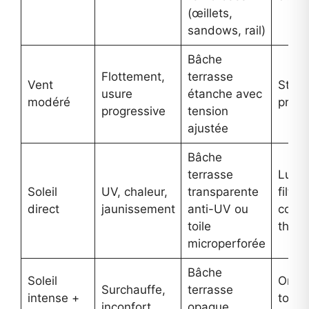
(œillets,
sandows, rail)
Bâche
Flottement,
terrasse
Vent
Stabil
usure
étanche avec
modéré
prote
progressive
tension
ajustée
Bâche
terrasse
Lumi
Soleil
UV, chaleur,
transparente
filtrée
direct
jaunissement
anti-UV ou
confo
toile
therm
microperforée
Bâche
Soleil
Ombr
Surchauffe,
terrasse
intense +
totale
inconfort
opaque