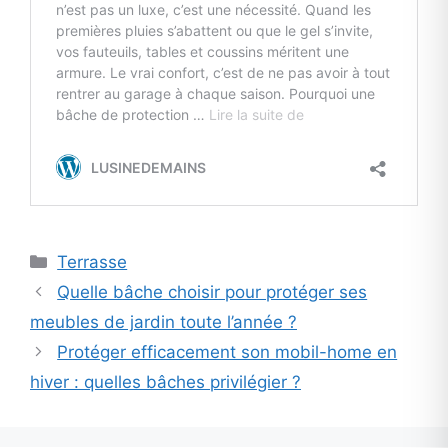
Categories
Terrasse
Quelle bâche choisir pour protéger ses
meubles de jardin toute l’année ?
Protéger efficacement son mobil-home en
hiver : quelles bâches privilégier ?