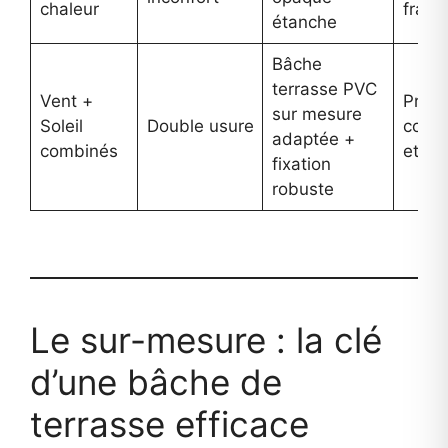
chaleur
fraîc
étanche
Bâche
terrasse PVC
Vent +
Prote
sur mesure
Soleil
Double usure
comp
adaptée +
combinés
et aj
fixation
robuste
Le sur-mesure : la clé
d’une bâche de
terrasse efficace