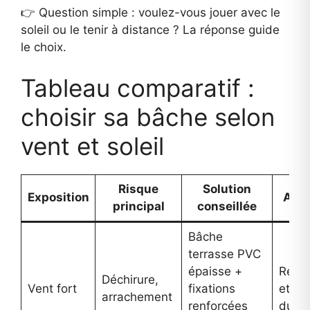
👉 Question simple : voulez-vous jouer avec le
soleil ou le tenir à distance ? La réponse guide
le choix.
Tableau comparatif :
choisir sa bâche selon
vent et soleil
Risque
Solution
Exposition
Atou
principal
conseillée
Bâche
terrasse PVC
épaisse +
Résis
Déchirure,
Vent fort
fixations
et
arrachement
renforcées
durab