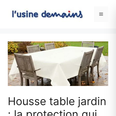
Skip
to
Menu
content
Housse table jardin
: la protection qui