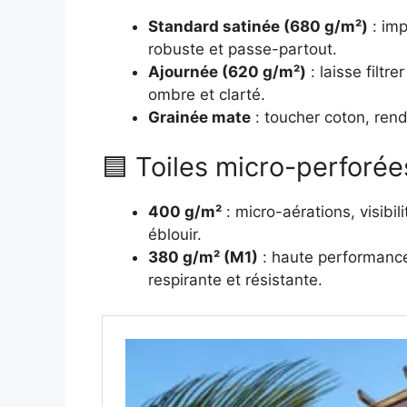
Standard satinée (680 g/m²)
: imp
robuste et passe-partout.
Ajournée (620 g/m²)
: laisse filtre
ombre et clarté.
Grainée mate
: toucher coton, rend
🟦 Toiles micro-perforée
400 g/m²
: micro-aérations, visibil
éblouir.
380 g/m² (M1)
: haute performance 
respirante et résistante.