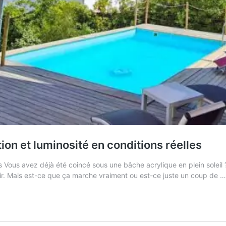
tion et luminosité en conditions réelles
cis Vous avez déjà été coincé sous une bâche acrylique en plein soleil
er l’air. Mais est-ce que ça marche vraiment ou est-ce juste un coup de 