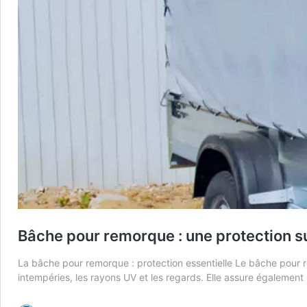
Bâche pour remorque : une protection s
La bâche pour remorque : protection essentielle Le bâche pour r
intempéries, les rayons UV et les regards. Elle assure égalemen